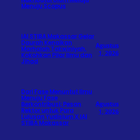
Menuju Scopus
IAI STIBA Makassar Gelar
Daurah Kenaikan
Agustus
Marhalah Takwiniyah,
1, 2026
Kokohkan Pilar Ilmu dan
Jihad
Dari Fase Menuntut Ilmu
Menuju Fase
Agustus
Berkontribusi: Pesan
Rektor untuk Para
1, 2026
Lulusan Yudisium X IAI
STIBA Makassar