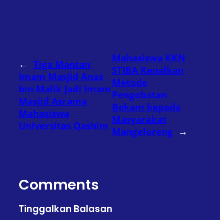
Mahasiswa KKN
←
Tiga Mantan
STIBA Kenalkan
Imam Masjid Anas
Metode
bin Malik Jadi Imam
Pengobatan
Masjid Asrama
Bekam kepada
Mahasiswa
Masyarakat
Universitas Qashim
Mangeloreng
→
Comments
Tinggalkan Balasan