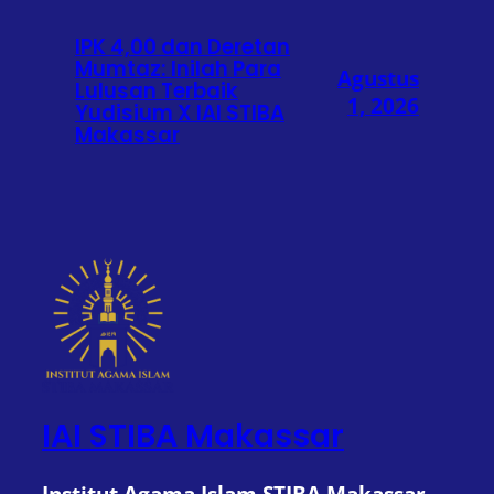
IPK 4,00 dan Deretan
Mumtaz: Inilah Para
Agustus
Lulusan Terbaik
1, 2026
Yudisium X IAI STIBA
Makassar
IAI STIBA Makassar
Institut Agama Islam STIBA Makassar