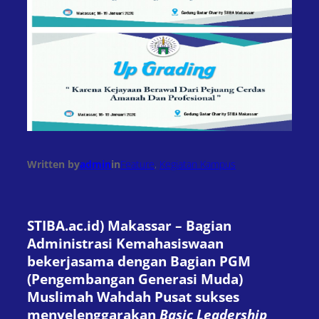
Written by
admin
in
Feature
, 
Kegiatan Kampus
STIBA.ac.id) Makassar – Bagian
Administrasi Kemahasiswaan
bekerjasama dengan Bagian PGM
(Pengembangan Generasi Muda)
Muslimah Wahdah Pusat sukses
menyelenggarakan
Basic Leadership