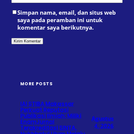
Simpan nama, email, dan situs web
saya pada peramban ini untuk
komentar saya berikutnya.
MORE POSTS
IAI STIBA Makassar
Perkuat Reputasi
Publikasi Ilmiah: Miliki
Agustus
EnamJurnal
4, 2026
Terakreditasi SINTA,
Nukhbatul Ulum Melaju