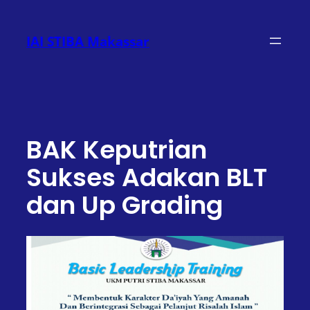
Lewati
ke
IAI STIBA Makassar
konten
BAK Keputrian
Sukses Adakan BLT
dan Up Grading