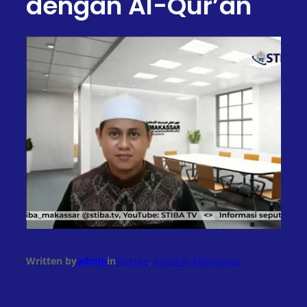
dengan Al-Qur’an
Written by
admin
in
Feature
, 
Kegiatan Mahasiswa