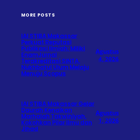
MORE POSTS
IAI STIBA Makassar
Perkuat Reputasi
Publikasi Ilmiah: Miliki
Agustus
EnamJurnal
4, 2026
Terakreditasi SINTA,
Nukhbatul Ulum Melaju
Menuju Scopus
IAI STIBA Makassar Gelar
Daurah Kenaikan
Agustus
Marhalah Takwiniyah,
1, 2026
Kokohkan Pilar Ilmu dan
Jihad