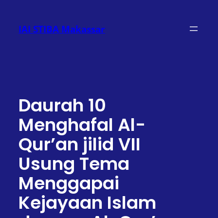
Lewati
ke
IAI STIBA Makassar
konten
Daurah 10
Menghafal Al-
Qur’an jilid VII
Usung Tema
Menggapai
Kejayaan Islam