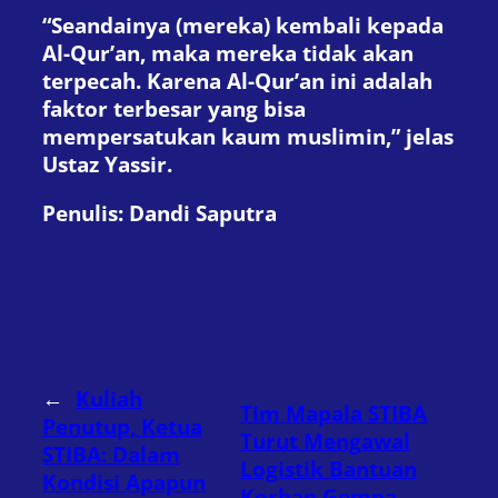
“Seandainya (mereka) kembali kepada
Al-Qur’an, maka mereka tidak akan
terpecah. Karena Al-Qur’an ini adalah
faktor terbesar yang bisa
mempersatukan kaum muslimin,” jelas
Ustaz Yassir.
Penulis: Dandi Saputra
←
Kuliah
Tim Mapala STIBA
Penutup, Ketua
Turut Mengawal
STIBA: Dalam
Logistik Bantuan
Kondisi Apapun
Korban Gempa