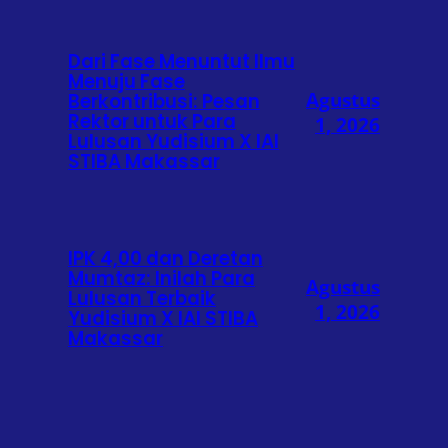
Dari Fase Menuntut Ilmu
Menuju Fase
Agustus
Berkontribusi: Pesan
Rektor untuk Para
1, 2026
Lulusan Yudisium X IAI
STIBA Makassar
IPK 4,00 dan Deretan
Mumtaz: Inilah Para
Agustus
Lulusan Terbaik
1, 2026
Yudisium X IAI STIBA
Makassar