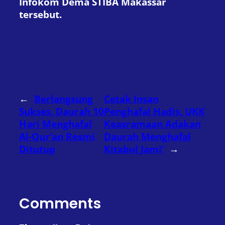
Infokom Dema STIBA Makassar
tersebut.
←
Berlangsung
Cetak Insan
Sukses, Daurah 10
Penghafal Hadis, UKK
Hari Menghafal
Keasramaan Adakan
Al-Qur’an Resmi
Daurah Menghafal
Ditutup
Kitabul Jami’
→
Comments