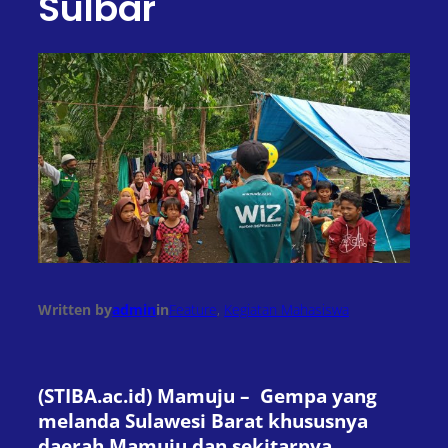
Sulbar
Written by
admin
in
Feature
, 
Kegiatan Mahasiswa
(STIBA.ac.id) Mamuju – Gempa yang
melanda Sulawesi Barat khususnya
daerah Mamuju dan sekitarnya