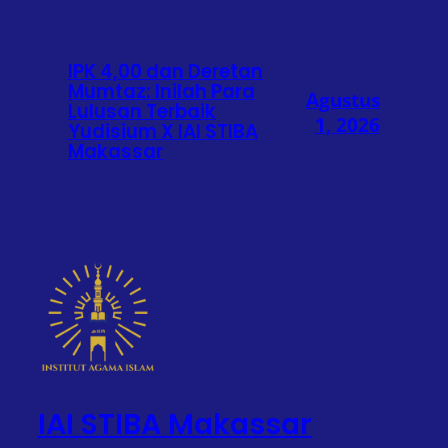
IPK 4,00 dan Deretan
Mumtaz: Inilah Para
Agustus
Lulusan Terbaik
1, 2026
Yudisium X IAI STIBA
Makassar
IAI STIBA Makassar