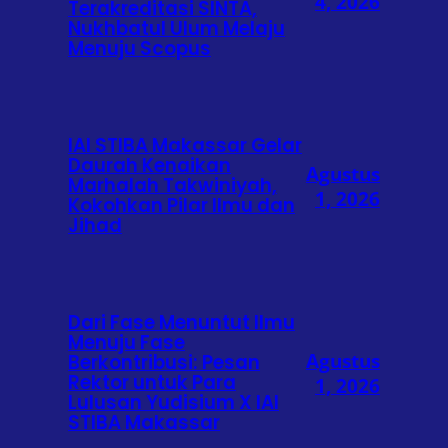
4, 2026
Terakreditasi SINTA,
Nukhbatul Ulum Melaju
Menuju Scopus
IAI STIBA Makassar Gelar
Daurah Kenaikan
Agustus
Marhalah Takwiniyah,
1, 2026
Kokohkan Pilar Ilmu dan
Jihad
Dari Fase Menuntut Ilmu
Menuju Fase
Agustus
Berkontribusi: Pesan
Rektor untuk Para
1, 2026
Lulusan Yudisium X IAI
STIBA Makassar