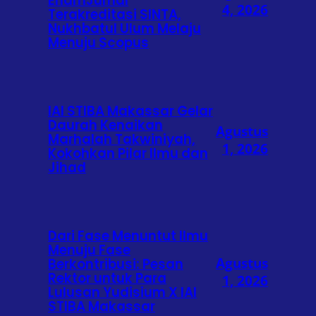
EnamJurnal
4, 2026
Terakreditasi SINTA,
Nukhbatul Ulum Melaju
Menuju Scopus
IAI STIBA Makassar Gelar
Daurah Kenaikan
Agustus
Marhalah Takwiniyah,
1, 2026
Kokohkan Pilar Ilmu dan
Jihad
Dari Fase Menuntut Ilmu
Menuju Fase
Agustus
Berkontribusi: Pesan
Rektor untuk Para
1, 2026
Lulusan Yudisium X IAI
STIBA Makassar