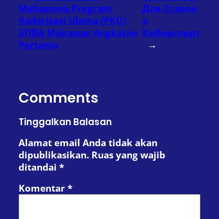
Mahasiswa Program
Для Ставок
Kaderisasi Ulama (PKU)
а
STIBA Makassar Angkatan
Киберспорт
Pertama
→
Comments
Tinggalkan Balasan
Alamat email Anda tidak akan
dipublikasikan.
Ruas yang wajib
ditandai
*
Komentar
*