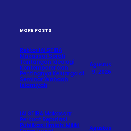
MORE POSTS
Rektor IAI STIBA
Makassar Soroti
Tantangan Ideologi
Agustus
Kontemporer dan
9, 2026
Pentingnya Keluarga di
Seminar Wahdah
Islamiyah
IAI STIBA Makassar
Perkuat Reputasi
Publikasi Ilmiah: Miliki
Agustus