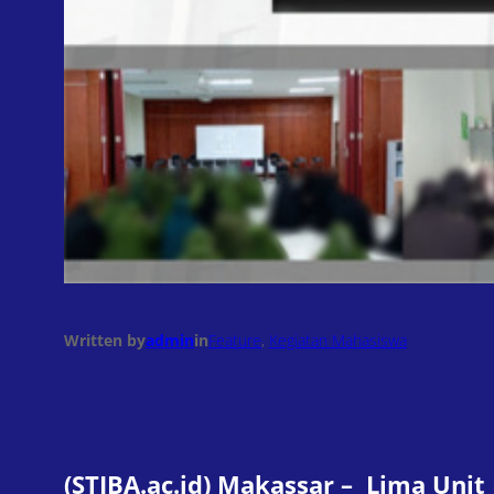
Written by
admin
in
Feature
, 
Kegiatan Mahasiswa
(STIBA.ac.id) Makassar – Lima Uni