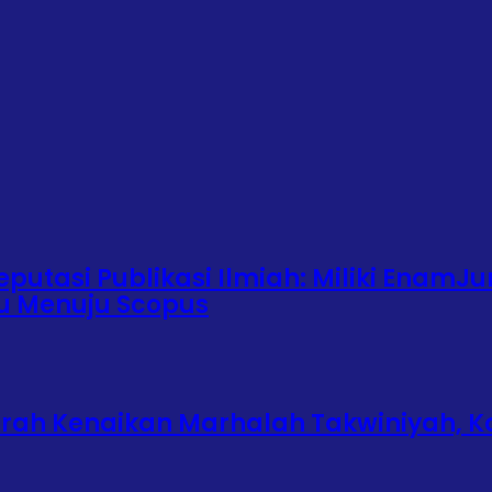
putasi Publikasi Ilmiah: Miliki EnamJu
ju Menuju Scopus
urah Kenaikan Marhalah Takwiniyah, K