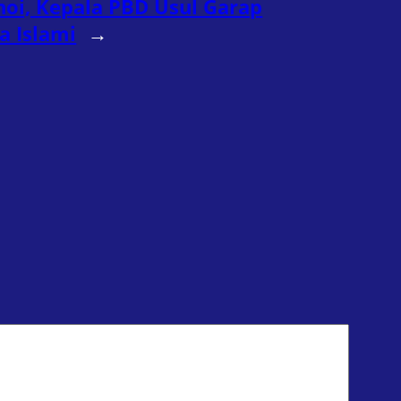
i, Kepala PBD Usul Garap
a Islami
→