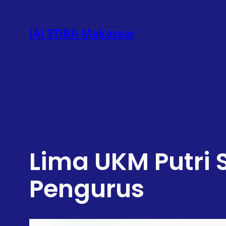
Lewati
ke
IAI STIBA Makassar
konten
Lima UKM Putri
Pengurus