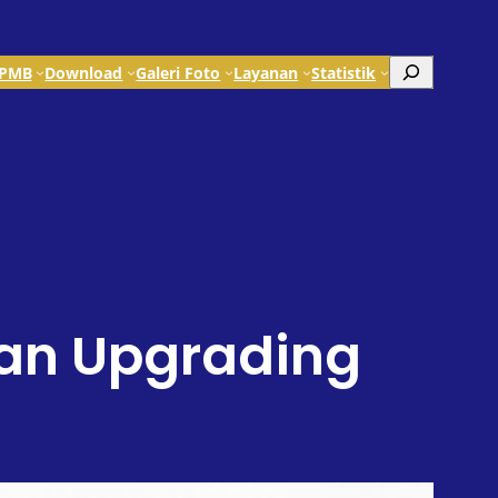
Search
PMB
Download
Galeri Foto
Layanan
Statistik
kan Upgrading