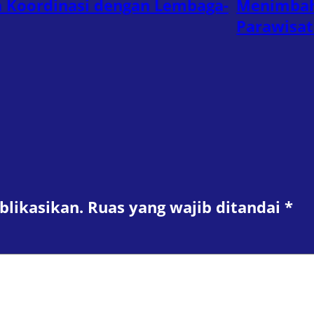
 Koordinasi dengan Lembaga-
Menimbaho
Parawisat
blikasikan.
Ruas yang wajib ditandai
*