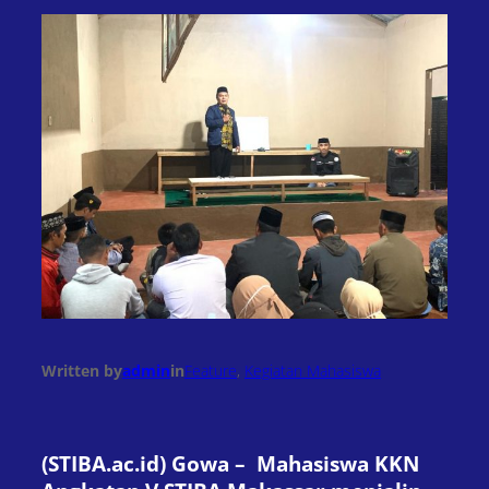
Written by
admin
in
Feature
, 
Kegiatan Mahasiswa
(STIBA.ac.id) Gowa – Mahasiswa KKN