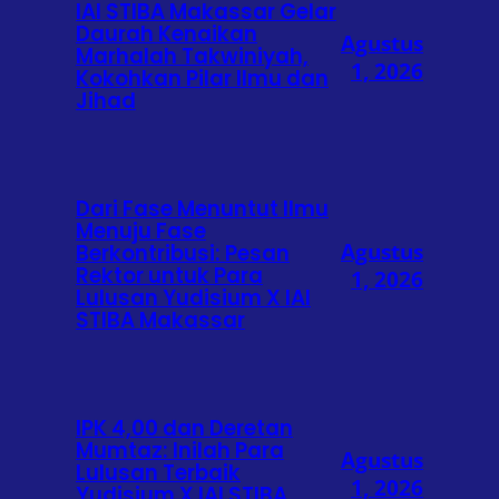
IAI STIBA Makassar Gelar
Daurah Kenaikan
Agustus
Marhalah Takwiniyah,
1, 2026
Kokohkan Pilar Ilmu dan
Jihad
Dari Fase Menuntut Ilmu
Menuju Fase
Agustus
Berkontribusi: Pesan
Rektor untuk Para
1, 2026
Lulusan Yudisium X IAI
STIBA Makassar
IPK 4,00 dan Deretan
Mumtaz: Inilah Para
Agustus
Lulusan Terbaik
1, 2026
Yudisium X IAI STIBA