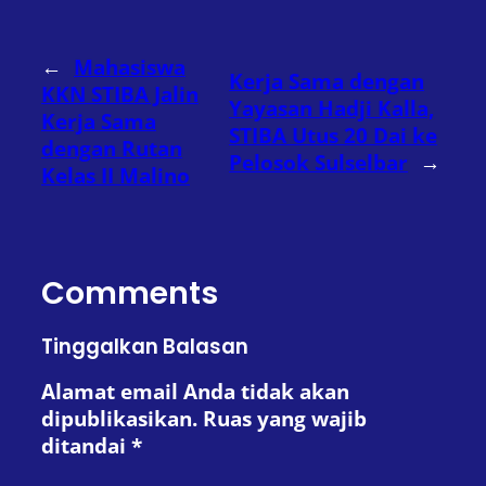
←
Mahasiswa
Kerja Sama dengan
KKN STIBA Jalin
Yayasan Hadji Kalla,
Kerja Sama
STIBA Utus 20 Dai ke
dengan Rutan
Pelosok Sulselbar
→
Kelas II Malino
Comments
Tinggalkan Balasan
Alamat email Anda tidak akan
dipublikasikan.
Ruas yang wajib
ditandai
*