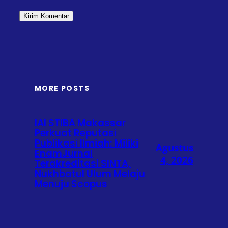
MORE POSTS
IAI STIBA Makassar
Perkuat Reputasi
Publikasi Ilmiah: Miliki
Agustus
EnamJurnal
4, 2026
Terakreditasi SINTA,
Nukhbatul Ulum Melaju
Menuju Scopus