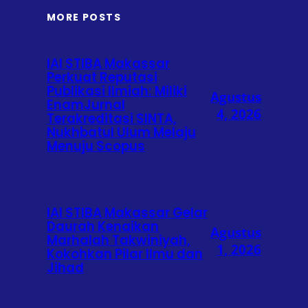
MORE POSTS
IAI STIBA Makassar
Perkuat Reputasi
Publikasi Ilmiah: Miliki
Agustus
EnamJurnal
4, 2026
Terakreditasi SINTA,
Nukhbatul Ulum Melaju
Menuju Scopus
IAI STIBA Makassar Gelar
Daurah Kenaikan
Agustus
Marhalah Takwiniyah,
1, 2026
Kokohkan Pilar Ilmu dan
Jihad