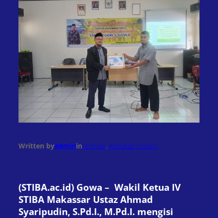
Written by
admin
in
Feature
, 
Kegiatan Dosen
(STIBA.ac.id) Gowa – Wakil Ketua IV
STIBA Makassar Ustaz Ahmad
Syaripudin, S.Pd.I., M.Pd.I. mengisi