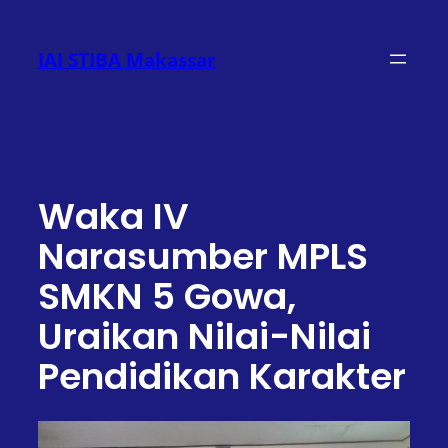
Lewati
ke
IAI STIBA Makassar
konten
Waka IV
Narasumber MPLS
SMKN 5 Gowa,
Uraikan Nilai-Nilai
Pendidikan Karakter