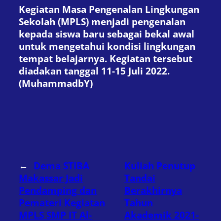
Kegiatan Masa Pengenalan Lingkungan
Sekolah (MPLS) menjadi pengenalan
kepada siswa baru sebagai bekal awal
untuk mengetahui kondisi lingkungan
tempat belajarnya. Kegiatan tersebut
diadakan tanggal 11-15 Juli 2022.
(MuhammadbY)
←
Dema STIBA
Kuliah Penutup
Makassar Jadi
Tandai
Pendamping dan
Berakhirnya
Pemateri Kegiatan
Tahun
MPLS SMP IT Al-
Akademik 2021-