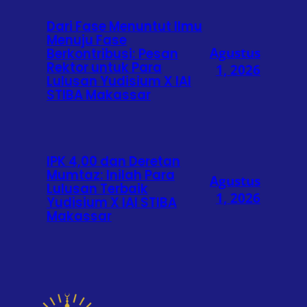
Dari Fase Menuntut Ilmu
Menuju Fase
Agustus
Berkontribusi: Pesan
Rektor untuk Para
1, 2026
Lulusan Yudisium X IAI
STIBA Makassar
IPK 4,00 dan Deretan
Mumtaz: Inilah Para
Agustus
Lulusan Terbaik
1, 2026
Yudisium X IAI STIBA
Makassar