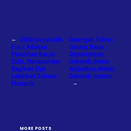
←
UKM Jurnalistik
Setengah Tahun
Putri Adakan
Galang Dana,
Pelatihan Karya
Departemen
Tulis, Narasumber
Dakwah Dema
Bagikan Tips
Wujudkan Motor
Lahirkan Tulisan
Dakwah Impian
Menarik
→
MORE POSTS