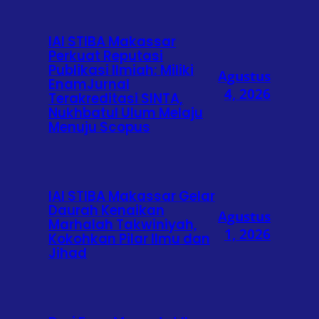
IAI STIBA Makassar
Perkuat Reputasi
Publikasi Ilmiah: Miliki
Agustus
EnamJurnal
4, 2026
Terakreditasi SINTA,
Nukhbatul Ulum Melaju
Menuju Scopus
IAI STIBA Makassar Gelar
Daurah Kenaikan
Agustus
Marhalah Takwiniyah,
1, 2026
Kokohkan Pilar Ilmu dan
Jihad