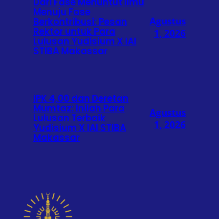
Dari Fase Menuntut Ilmu
Menuju Fase
Agustus
Berkontribusi: Pesan
Rektor untuk Para
1, 2026
Lulusan Yudisium X IAI
STIBA Makassar
IPK 4,00 dan Deretan
Mumtaz: Inilah Para
Agustus
Lulusan Terbaik
1, 2026
Yudisium X IAI STIBA
Makassar