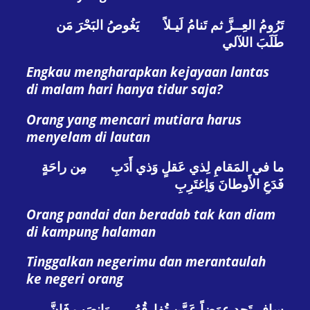
تَرُومُ العِــزَّ ثم تَنامُ لَيـلاً يَغُوصُ البَحْرَ مَن
طَلَبَ اللآلي
Engkau mengharapkan kejayaan lantas
di malam hari hanya tidur saja?
Orang yang mencari mutiara harus
menyelam di lautan
ما في المَقامِ لِذي عَقلٍ وَذي أَدَبِ مِن راحَةٍ
فَدَعِ الأَوطانَ وَاِغتَرِبِ
Orang pandai dan beradab tak kan diam
di kampung halaman
Tinggalkan negerimu dan merantaulah
ke negeri orang
سافِر تَجِد عِوَضاً عَمَّن تُفارِقُهُ وَانصَب فَإِنَّ