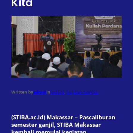
Kita
Written by
admin
in
Feature
, 
Kegiatan Kampus
(STIBA.ac.id) Makassar – Pascaliburan
semester ganjil, STIBA Makassar
kembali memulai kegiatan