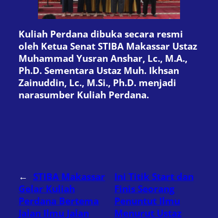
Kuliah Perdana dibuka secara resmi
oleh Ketua Senat STIBA Makassar Ustaz
Muhammad Yusran Anshar, Lc., M.A.,
Ph.D. Sementara Ustaz Muh. Ikhsan
Zainuddin, Lc., M.Si., Ph.D. menjadi
narasumber Kuliah Perdana.
←
STIBA Makassar
Ini Titik Start dan
Gelar Kuliah
Finis Seorang
Perdana Bertema
Penuntut Ilmu
Jalan Ilmu Jalan
Menurut Ustaz