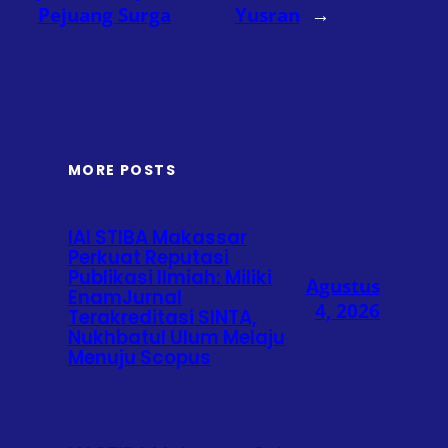
Pejuang Surga
Yusran
→
MORE POSTS
IAI STIBA Makassar
Perkuat Reputasi
Publikasi Ilmiah: Miliki
Agustus
EnamJurnal
4, 2026
Terakreditasi SINTA,
Nukhbatul Ulum Melaju
Menuju Scopus