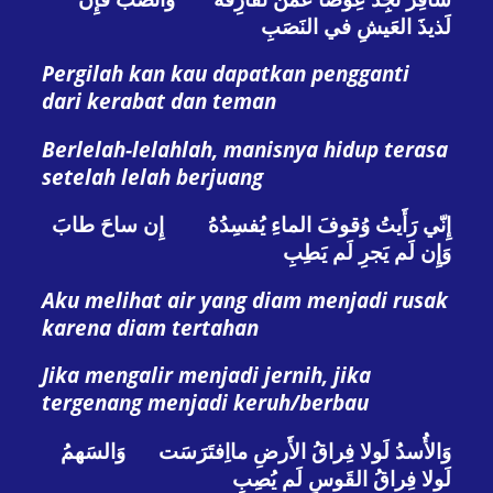
لَذيذَ العَيشِ في النَصَبِ
Pergilah kan kau dapatkan pengganti
dari kerabat dan teman
Berlelah-lelahlah, manisnya hidup terasa
setelah lelah berjuang
إِنّي رَأَيتُ وُقوفَ الماءِ يُفسِدُهُ إِن ساحَ طابَ
وَإِن لَم يَجرِ لَم يَطِبِ
Aku melihat air yang diam menjadi rusak
karena diam tertahan
Jika mengalir menjadi jernih, jika
tergenang menjadi keruh/berbau
وَالأُسدُ لَولا فِراقُ الأَرضِ مااِفتَرَسَت وَالسَهمُ
لَولا فِراقُ القَوسِ لَم يُصِبِ