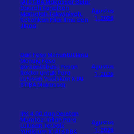
IAI STIBA Makassar Gelar
Daurah Kenaikan
Agustus
Marhalah Takwiniyah,
1, 2026
Kokohkan Pilar Ilmu dan
Jihad
Dari Fase Menuntut Ilmu
Menuju Fase
Agustus
Berkontribusi: Pesan
Rektor untuk Para
1, 2026
Lulusan Yudisium X IAI
STIBA Makassar
IPK 4,00 dan Deretan
Mumtaz: Inilah Para
Agustus
Lulusan Terbaik
1, 2026
Yudisium X IAI STIBA