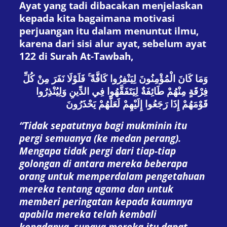
Ayat yang tadi dibacakan menjelaskan
kepada kita bagaimana motivasi
perjuangan itu dalam menuntut ilmu,
karena dari sisi alur ayat, sebelum ayat
122 di Surah At-Tawbah,
وَمَا كَانَ الْمُؤْمِنُونَ لِيَنْفِرُوا كَافَّةً ۚ فَلَوْلَا نَفَرَ مِنْ كُلِّ
فِرْقَةٍ مِنْهُمْ طَائِفَةٌ لِيَتَفَقَّهُوا فِي الدِّينِ وَلِيُنْذِرُوا
قَوْمَهُمْ إِذَا رَجَعُوا إِلَيْهِمْ لَعَلَّهُمْ يَحْذَرُونَ
“Tidak sepatutnya bagi mukminin itu
pergi semuanya (ke medan perang).
Mengapa tidak pergi dari tiap-tiap
golongan di antara mereka beberapa
orang untuk memperdalam pengetahuan
mereka tentang agama dan untuk
memberi peringatan kepada kaumnya
apabila mereka telah kembali
kepadanya, supaya mereka itu dapat