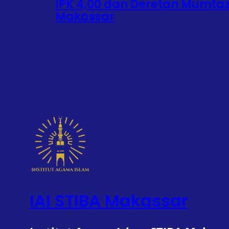
IPK 4,00 dan Deretan Mumtaz:
Makassar
IAI STIBA Makassar