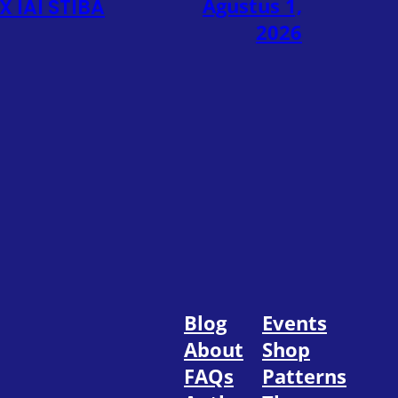
Agustus 1,
X IAI STIBA
2026
Blog
Events
About
Shop
FAQs
Patterns