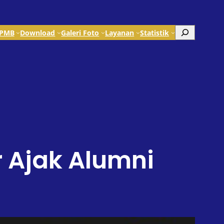
Search
PMB
Download
Galeri Foto
Layanan
Statistik
 Ajak Alumni