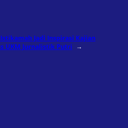
Istikamah Jadi Inspirasi Kajian
s UKM Jurnalistik Putri
→