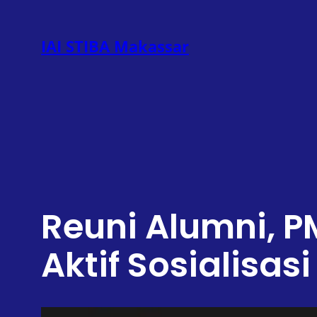
Lewati
ke
IAI STIBA Makassar
konten
Reuni Alumni, 
Aktif Sosialisas