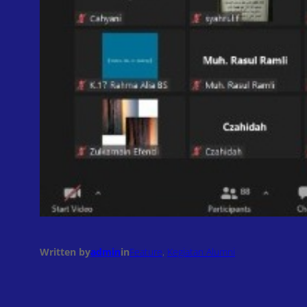
Written by
admin
in
Feature
, 
Kegiatan Alumni