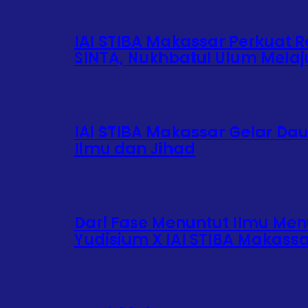
IAI STIBA Makassar Perkuat Re
SINTA, Nukhbatul Ulum Mela
IAI STIBA Makassar Gelar Da
Ilmu dan Jihad
Dari Fase Menuntut Ilmu Menu
Yudisium X IAI STIBA Makass