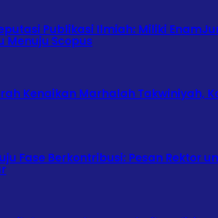
putasi Publikasi Ilmiah: Miliki EnamJu
ju Menuju Scopus
urah Kenaikan Marhalah Takwiniyah, K
ju Fase Berkontribusi: Pesan Rektor u
ar