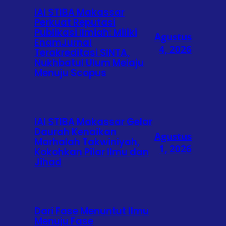
IAI STIBA Makassar
Perkuat Reputasi
Publikasi Ilmiah: Miliki
Agustus
EnamJurnal
4, 2026
Terakreditasi SINTA,
Nukhbatul Ulum Melaju
Menuju Scopus
IAI STIBA Makassar Gelar
Daurah Kenaikan
Agustus
Marhalah Takwiniyah,
1, 2026
Kokohkan Pilar Ilmu dan
Jihad
Dari Fase Menuntut Ilmu
Menuju Fase