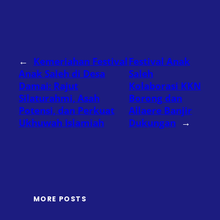
←
Kemeriahan Festival
Festival Anak
Anak Saleh di Desa
Saleh
Damai: Rajut
Kolaborasi KKN
Silaturahmi, Asah
Borong dan
Potensi, dan Perkuat
Allaere Banjir
Ukhuwah Islamiah
Dukungan
→
MORE POSTS