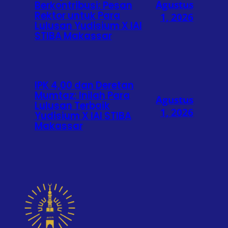
Agustus
Berkontribusi: Pesan
Rektor untuk Para
1, 2026
Lulusan Yudisium X IAI
STIBA Makassar
IPK 4,00 dan Deretan
Mumtaz: Inilah Para
Agustus
Lulusan Terbaik
1, 2026
Yudisium X IAI STIBA
Makassar