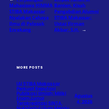
Mahasiswa HIMMA
Banten, Kisah
STIBA Makassar
Pengabdian Alumni
Nyalakan Cahaya
STIBA Makassar:
Ilmu di Pelosok
Ustaz Firman
Enrekang
Akbar, S.H.
→
MORE POSTS
IAI STIBA Makassar
Perkuat Reputasi
Publikasi Ilmiah: Miliki
Agustus
EnamJurnal
4, 2026
Terakreditasi SINTA,
Nukhbatul Ulum Melaju