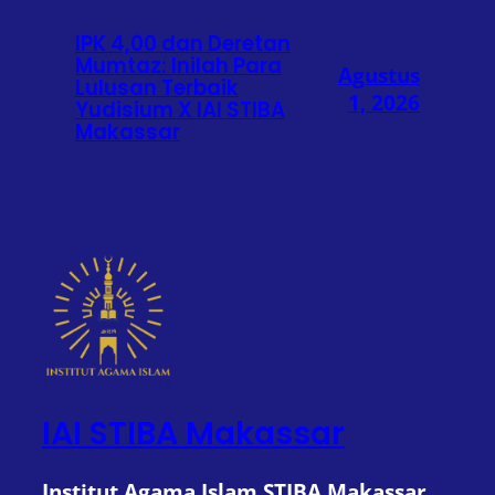
IPK 4,00 dan Deretan
Mumtaz: Inilah Para
Agustus
Lulusan Terbaik
1, 2026
Yudisium X IAI STIBA
Makassar
IAI STIBA Makassar
Institut Agama Islam STIBA Makassar