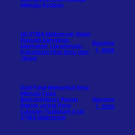
Menuju Scopus
IAI STIBA Makassar Gelar
Daurah Kenaikan
Agustus
Marhalah Takwiniyah,
1, 2026
Kokohkan Pilar Ilmu dan
Jihad
Dari Fase Menuntut Ilmu
Menuju Fase
Agustus
Berkontribusi: Pesan
Rektor untuk Para
1, 2026
Lulusan Yudisium X IAI
STIBA Makassar