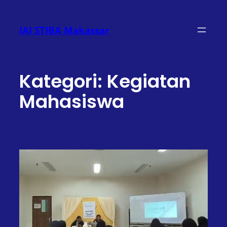
Lewati
ke
IAI STIBA Makassar
konten
Kategori:
Kegiatan
Mahasiswa