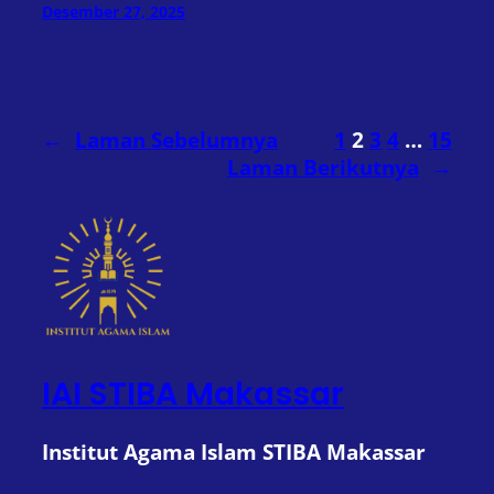
Desember 27, 2025
←
Laman Sebelumnya
1
2
3
4
…
15
Laman Berikutnya
→
IAI STIBA Makassar
Institut Agama Islam STIBA Makassar