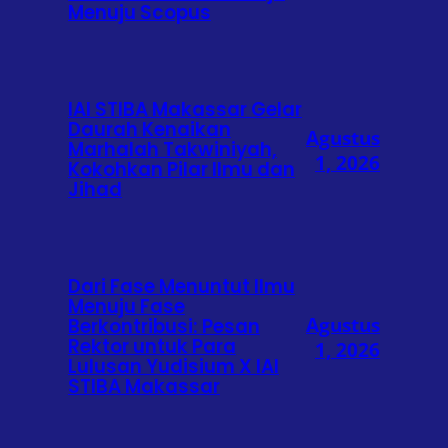
Menuju Scopus
IAI STIBA Makassar Gelar
Daurah Kenaikan
Agustus
Marhalah Takwiniyah,
1, 2026
Kokohkan Pilar Ilmu dan
Jihad
Dari Fase Menuntut Ilmu
Menuju Fase
Agustus
Berkontribusi: Pesan
Rektor untuk Para
1, 2026
Lulusan Yudisium X IAI
STIBA Makassar