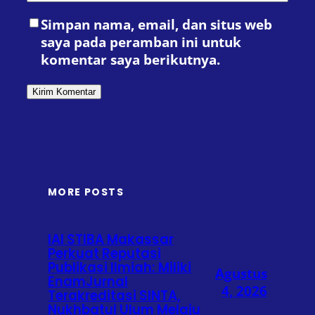
Simpan nama, email, dan situs web
saya pada peramban ini untuk
komentar saya berikutnya.
MORE POSTS
IAI STIBA Makassar
Perkuat Reputasi
Publikasi Ilmiah: Miliki
Agustus
EnamJurnal
4, 2026
Terakreditasi SINTA,
Nukhbatul Ulum Melaju