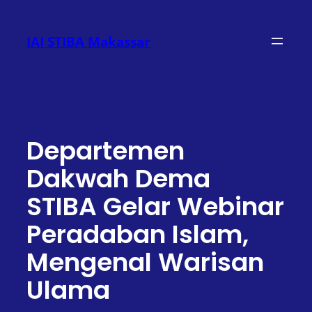
Lewati
ke
IAI STIBA Makassar
konten
Departemen
Dakwah Dema
STIBA Gelar Webinar
Peradaban Islam,
Mengenal Warisan
Ulama