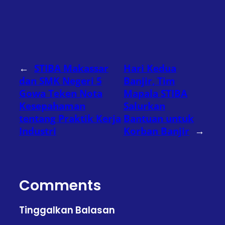
←
STIBA Makassar
Hari Kedua
dan SMK Negeri 5
Banjir, Tim
Gowa Teken Nota
Mapala STIBA
Kesepahaman
Salurkan
tentang Praktik Kerja
Bantuan untuk
Industri
Korban Banjir
→
Comments
Tinggalkan Balasan