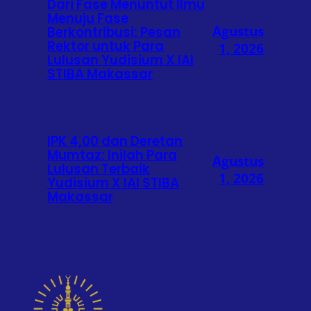
Dari Fase Menuntut Ilmu
Menuju Fase
Agustus
Berkontribusi: Pesan
Rektor untuk Para
1, 2026
Lulusan Yudisium X IAI
STIBA Makassar
IPK 4,00 dan Deretan
Mumtaz: Inilah Para
Agustus
Lulusan Terbaik
1, 2026
Yudisium X IAI STIBA
Makassar