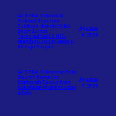
IAI STIBA Makassar
Perkuat Reputasi
Publikasi Ilmiah: Miliki
Agustus
EnamJurnal
4, 2026
Terakreditasi SINTA,
Nukhbatul Ulum Melaju
Menuju Scopus
IAI STIBA Makassar Gelar
Daurah Kenaikan
Agustus
Marhalah Takwiniyah,
1, 2026
Kokohkan Pilar Ilmu dan
Jihad