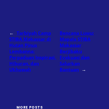
←
Tarbiyah Camp
Bencana Luwu:
STIBA Makassar di
Mapala STIBA
Hutan Pinus
Makassar
Lembanna:
Berjibaku
Perpaduan Inspirasi,
Evakuasi dan
Hiburan, dan
Salurkan
Ukhuwah
Bantuan
→
MORE POSTS