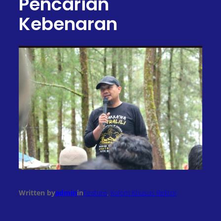
Pencarian
Kebenaran
Written by
admin
in
Feature
, 
Kolom Khusus Rektor