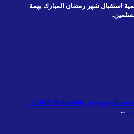
مية استقبال شهر رمضان المبارك بهمة
مسلمين.
استقبلت إمارة منطقة تنراليلي مئات طلاب خدمة المجتمع من STIBA Makassar ،
ب
→