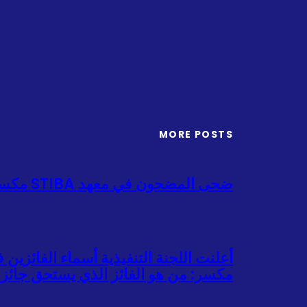
MORE POSTS
ضحى المضحون في معهد STIBA مكسر 31 بقرة و17 غنما، تجسيدا روح التعاون والعطاء في عيد الأضحى
مكسر: من هو الفائز الذي يستحق جائزة