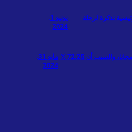
يونيو 1,
ون الجائزة الرئيسية تذكرة لرحلة
2024
مايو 31,
قام الديوان الرئاسة الطلابية STIBA Makassar بمهمة نبيلة وهي توزيع مصاحف القرآن مجانا، والسبب أن 72.25 %
2024