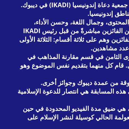
فاز طالبان من (STIBA) مكسر بالمركز الأول في مسابقة الدعوة الرقمية الوطنية التي نظمتها جمعية دعاة إندونيسيا (IKADI) في ديبوك.
لمحتوى، وجمال اللغة، وحسن الأداء،
والتوجيه الصوتي، والتعبيرات الوجهية، والوقت المناسب، وجوانب الصوت المرئية. تم الإعلان عن الفائزين مباشرةً من قبل رئيس IKADI
زين وهم على ثلاثة أقسام: الثلاثة الأولى
 عدد مشاهدين.
وى الثامن في قسم مقارنة المذاهب في
ل. قام كل منهما بتقديم نفس الموضوع وهو
قة من عمدة ديبوك وجوائز أخرى.
هذه المسابقة هي انتصار للدعوة الإسلامية
قة، هي ضيق مدة الفيديو المحدودة في حين
عولمة الحالي كوسيلة لنشر الإسلام على