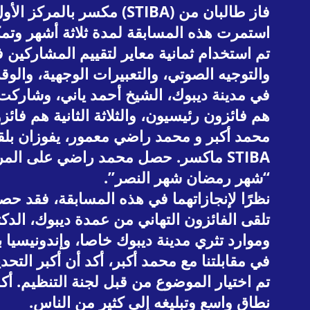
استمرت هذه المسابقة لمدة ثلاثة أشهر وتمكنت من جذب مشاركة 148 م
تم استخدام ثمانية معاير لتقييم المشاركين 
في مدينة ديبوك، الشيخ أحمد ياني، وشاركت ل
هم فائزون رئيسيون، والثلاثة الثانية هم ف
محمد أكبر و محمد راضي معمور، يفوزان بلق
STIBA ماكسر. حصل محمد راضي على الم
“شهر رمضان شهر النصر”.
نظرًا لإنجازاتهما في هذه المسابقة، فقد
تلقى الفائزون التهاني من عمدة ديبوك، الد
وموارد تثري مدينة ديبوك خاصا، وإندونيسيا
في مقابلتنا مع محمد أكبر، أكد أن أكبر الت
تم اختيار الموضوع من قبل لجنة التنظيم. أ
نطاق واسع وتبليغه إلى كثير من الناس.