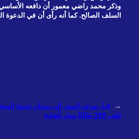
وذكر محمد راضي معمور أن دافعه الأساسي ل
السلف الصالح. كما أنه رأى أن في الدعوة ال
←
قبل موعد السفر إلى ميدان خدمة المجت
تلقى 289 طالبًا مواد تأهيلية