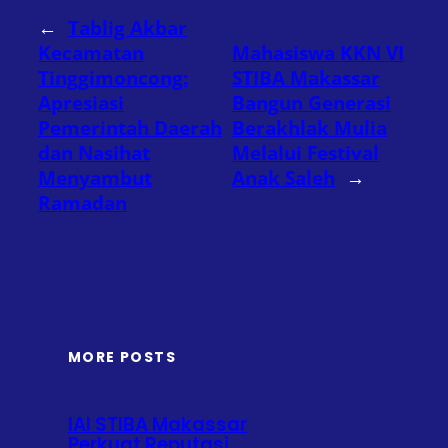
←
Tablig Akbar
Kecamatan
Mahasiswa KKN VI
Tinggimoncong:
STIBA Makassar
Apresiasi
Bangun Generasi
Pemerintah Daerah
Berakhlak Mulia
dan Nasihat
Melalui Festival
Menyambut
Anak Saleh
→
Ramadan
MORE POSTS
IAI STIBA Makassar
Perkuat Reputasi