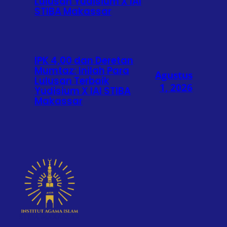
Lulusan Yudisium X IAI
STIBA Makassar
IPK 4,00 dan Deretan
Mumtaz: Inilah Para
Agustus
Lulusan Terbaik
1, 2026
Yudisium X IAI STIBA
Makassar