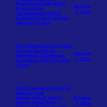
Publikasi Ilmiah: Miliki
Agustus
EnamJurnal
4, 2026
Terakreditasi SINTA,
Nukhbatul Ulum Melaju
Menuju Scopus
IAI STIBA Makassar Gelar
Daurah Kenaikan
Agustus
Marhalah Takwiniyah,
1, 2026
Kokohkan Pilar Ilmu dan
Jihad
Dari Fase Menuntut Ilmu
Menuju Fase
Agustus
Berkontribusi: Pesan
Rektor untuk Para
1, 2026