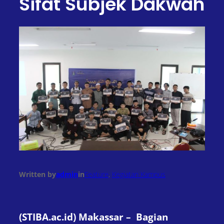
Sifat Subjek Dakwah
Written by
admin
in
Feature
, 
Kegiatan Kampus
(STIBA.ac.id) Makassar – Bagian