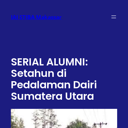
Lewati
ke
IAI STIBA Makassar
konten
SERIAL ALUMNI:
Setahun di
Pedalaman Dairi
Sumatera Utara