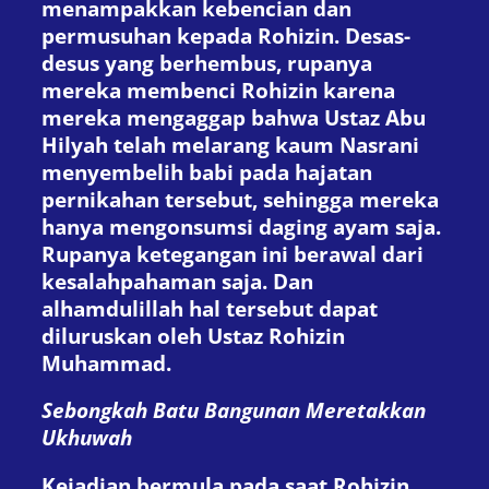
menampakkan kebencian dan
permusuhan kepada Rohizin. Desas-
desus yang berhembus, rupanya
mereka membenci Rohizin karena
mereka mengaggap bahwa Ustaz Abu
Hilyah telah melarang kaum Nasrani
menyembelih babi pada hajatan
pernikahan tersebut, sehingga mereka
hanya mengonsumsi daging ayam saja.
Rupanya ketegangan ini berawal dari
kesalahpahaman saja. Dan
alhamdulillah hal tersebut dapat
diluruskan oleh Ustaz Rohizin
Muhammad.
Se
bong
kah
Batu
Bangunan
Meretakkan
Ukhuwah
Kejadian bermula pada saat Rohizin