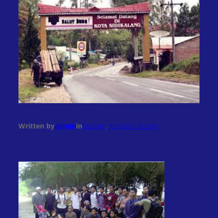
Written by
admin
in
Feature
, 
Kegiatan Alumni