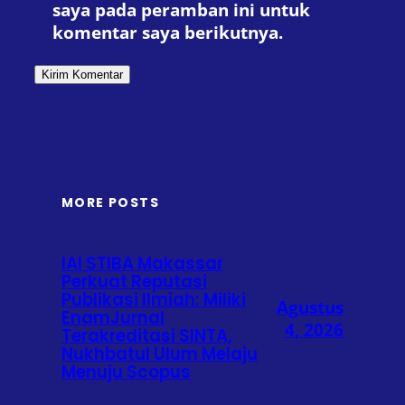
saya pada peramban ini untuk
komentar saya berikutnya.
MORE POSTS
IAI STIBA Makassar
Perkuat Reputasi
Publikasi Ilmiah: Miliki
Agustus
EnamJurnal
4, 2026
Terakreditasi SINTA,
Nukhbatul Ulum Melaju
Menuju Scopus