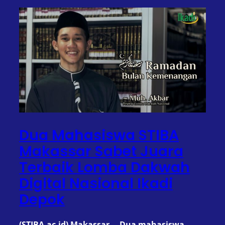
Dua Mahasiswa STIBA
Makassar Sabet Juara
Terbaik Lomba Dakwah
Digital Nasional Ikadi
Depok
(STIBA.ac.id) Makassar – Dua mahasiswa