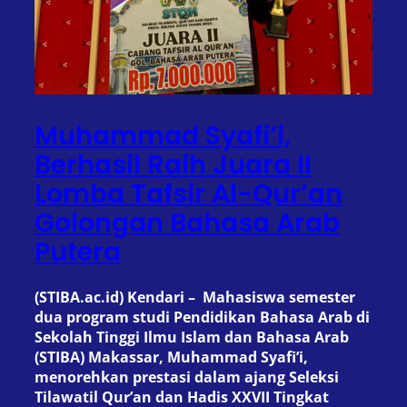
Muhammad Syafi’i,
Berhasil Raih Juara II
Lomba Tafsir Al-Qur’an
Golongan Bahasa Arab
Putera
(STIBA.ac.id) Kendari – Mahasiswa semester
dua program studi Pendidikan Bahasa Arab di
Sekolah Tinggi Ilmu Islam dan Bahasa Arab
(STIBA) Makassar, Muhammad Syafi’i,
menorehkan prestasi dalam ajang Seleksi
Tilawatil Qur’an dan Hadis XXVII Tingkat