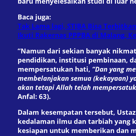
baru menyelesaikan studi di luar n
Baca juga:
Tak Lama lagi, STIBA Bisa Terbitka
Ikuti Rakernas PPPBA di Malang, K
“Namun dari sekian banyak nikmat 
pendidikan, institusi pembinaan, d
mempersatukan hati,
“Dan yang me
membelanjakan semua (kekayaan) yan
akan tetapi Allah telah mempersatu
Anfal: 63).
Dalam kesempatan tersebut, Ustaz
kedalaman ilmu dan tarbiah yang k
kesiapan untuk memberikan dan me