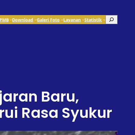
Search
PMB
Download
Galeri Foto
Layanan
Statistik
jaran Baru,
rui Rasa Syukur