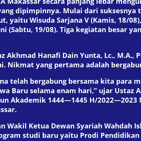
IBA Makassar secara panjang lebar mengu
yang dipimpinnya. Mulai dari suksesnya t
t, yaitu Wisuda Sarjana V (Kamis, 18/08)
i (Sabtu, 19/08). Tiga kegiatan besar ya
az Akhmad Hanafi Dain Yunta, Lc., M.A.,
ini. Nikmat yang pertama adalah bergab
ena telah bergabung bersama kita para 
wa Baru selama enam hari,” ujar Ustaz
un Akademik 1444—1445 H/2022—2023 M, 
ssar.
an Wakil Ketua Dewan Syariah Wahdah Is
gram studi baru yaitu Prodi Pendidikan 