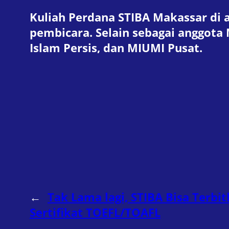
Kuliah Perdana STIBA Makassar di a
pembicara. Selain sebagai anggota M
Islam Persis, dan MIUMI Pusat.
←
Tak Lama lagi, STIBA Bisa Terbi
Sertifikat TOEFL/TOAFL