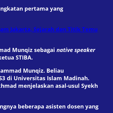
 angkatan pertama yang
am Jakarta, Sejarah dan Titik Temu
mmad Munqiz sebagai
native speaker
ketua STIBA.
uhammad Munqiz. Beliau
3 di Universitas Islam Madinah.
khmad menjelaskan asal-usul Syekh
ngnya beberapa asisten dosen yang