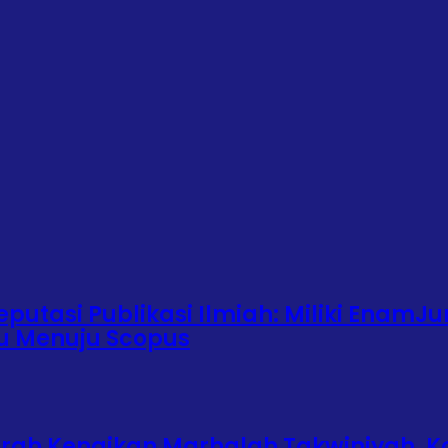
putasi Publikasi Ilmiah: Miliki EnamJu
ju Menuju Scopus
urah Kenaikan Marhalah Takwiniyah, K