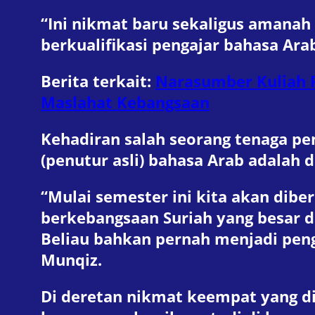
“Ini nikmat baru sekaligus amana
berkualifikasi pengajar bahasa Ara
Berita terkait:
Narasumber Kuliah P
Maslahat Kebangsaan
Kehadiran salah seorang tenaga p
(penutur asli) bahasa Arab adalah 
“Mulai semester ini kita akan dib
berkebangsaan Suriah yang besar d
Beliau bahkan pernah menjadi peng
Munqiz.
Di deretan nikmat keempat yang d