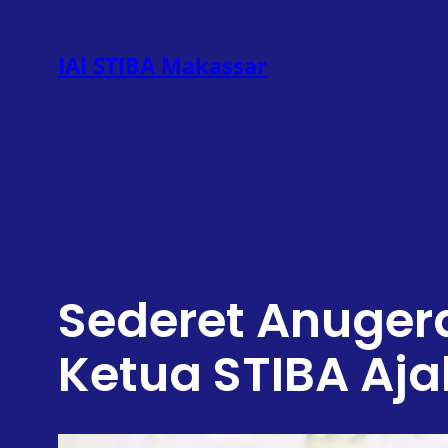
Lewati
ke
IAI STIBA Makassar
konten
Sederet Anugera
Ketua STIBA Aj