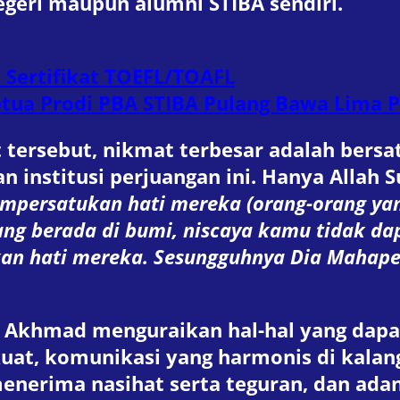
egeri maupun alumni STIBA sendiri.
n Sertifikat TOEFL/TOAFL
etua Prodi PBA STIBA Pulang Bawa Lima P
tersebut, nikmat terbesar adalah bersat
an institusi perjuangan ini. Hanya Allah 
mpersatukan hati mereka (orang-orang ya
g berada di bumi, niscaya kamu tidak da
kan hati mereka. Sesungguhnya Dia Mahape
 Akhmad menguraikan hal-hal yang dapa
uat, komunikasi yang harmonis di kalan
nerima nasihat serta teguran, dan adan