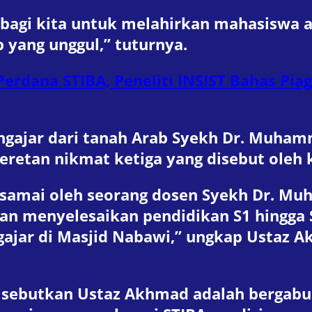
h bagi kita untuk melahirkan mahasiswa
b yang unggul,” tuturnya.
erdana STIBA, Peneliti INSIST Bahas Piag
engajar dari tanah Arab Syekh Dr. Muha
deretan nikmat ketiga yang disebut oleh 
ersamai oleh seorang dosen Syekh Dr. M
an menyelesaikan pendidikan S1 hingga S
ajar di Masjid Nabawi,” ungkap Ustaz A
isebutkan Ustaz Akhmad adalah bergabu